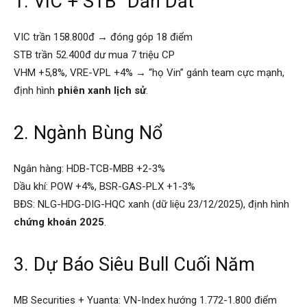
1. VIC + STB “Dẫn Dắt”
VIC trần 158.800đ → đóng góp 18 điểm
STB trần 52.400đ dư mua 7 triệu CP
VHM +5,8%, VRE-VPL +4% → “họ Vin” gánh team cực mạnh,
định hình
phiên xanh lịch sử
.
2. Ngành Bùng Nổ
Ngân hàng: HDB-TCB-MBB +2-3%
Dầu khí: POW +4%, BSR-GAS-PLX +1-3%
BĐS: NLG-HDG-DIG-HQC xanh (dữ liệu 23/12/2025), định hình
chứng khoán 2025
.
3. Dự Báo Siêu Bull Cuối Năm
MB Securities + Yuanta: VN-Index hướng 1.772-1.800 điểm