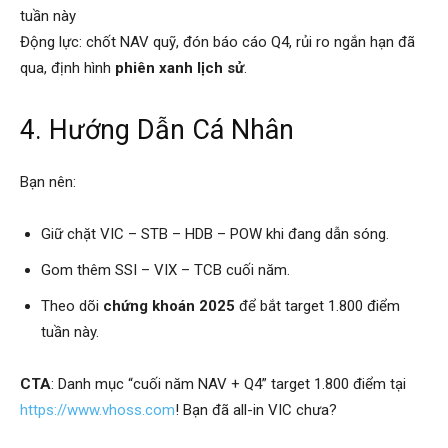
tuần này
Động lực: chốt NAV quỹ, đón báo cáo Q4, rủi ro ngắn hạn đã
qua, định hình
phiên xanh lịch sử
.
4. Hướng Dẫn Cá Nhân
Bạn nên:
Giữ chặt VIC – STB – HDB – POW khi đang dẫn sóng.
Gom thêm SSI – VIX – TCB cuối năm.
Theo dõi
chứng khoán 2025
để bắt target 1.800 điểm
tuần này.
CTA
: Danh mục “cuối năm NAV + Q4” target 1.800 điểm tại
https://www.vhoss.com
! Bạn đã all-in VIC chưa?