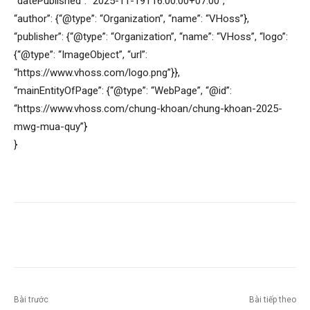
“datePublished”: “2025-11-19T16:00:00+07:00”,
“author”: {“@type”: “Organization”, “name”: “VHoss”},
“publisher”: {“@type”: “Organization”, “name”: “VHoss”, “logo”:
{“@type”: “ImageObject”, “url”:
“https://www.vhoss.com/logo.png”}},
“mainEntityOfPage”: {“@type”: “WebPage”, “@id”:
“https://www.vhoss.com/chung-khoan/chung-khoan-2025-
mwg-mua-quy”}
}
Bài trước
Bài tiếp theo