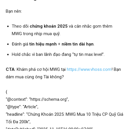
Bạn nên:
Theo dõi
chứng khoán 2025
và cân nhắc gom thêm
MWG trong nhịp mua quỹ.
Đánh giá
tín hiệu mạnh
+
niềm tin dài hạn
.
Hold chắc vì ban lãnh đạo đang “tự tin max level”.
CTA
: Khám phá cơ hội MWG tại
https://www.vhoss.com
! Bạn
dám mua cùng ông Tài không?
{
“@context”: “https://schema.org”,
“@type”: “Article”,
“headline”: “Chứng Khoán 2025: MWG Mua 10 Triệu CP Quỹ Giá
Tối Đa 200k”,