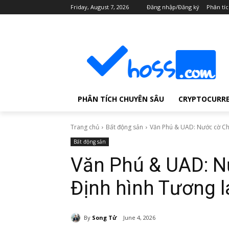
Friday, August 7, 2026
Đăng nhập/Đăng ký
Phân tí
PHÂN TÍCH CHUYÊN SÂU
CRYPTOCURR
Trang chủ
Bất động sản
Văn Phú & UAD: Nước cờ Chiế
Bất động sản
Văn Phú & UAD: N
Định hình Tương l
By
Song Tử
June 4, 2026