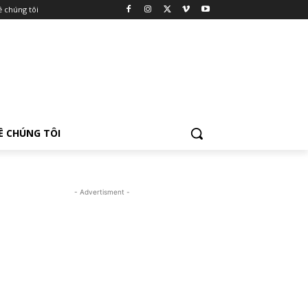
ề chúng tôi
Ề CHÚNG TÔI
- Advertisment -