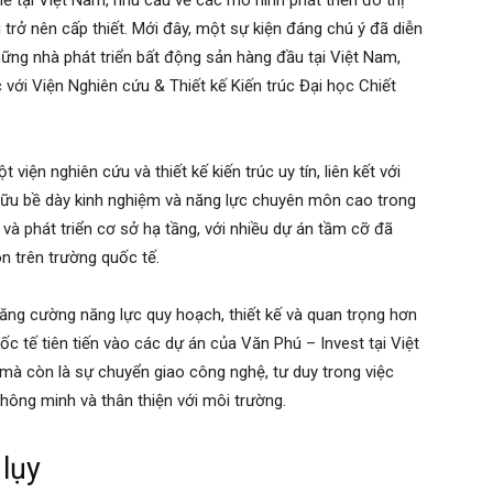
 tại Việt Nam, nhu cầu về các mô hình phát triển đô thị
 trở nên cấp thiết. Mới đây, một sự kiện đáng chú ý đã diễn
hững nhà phát triển bất động sản hàng đầu tại Việt Nam,
 với Viện Nghiên cứu & Thiết kế Kiến trúc Đại học Chiết
viện nghiên cứu và thiết kế kiến trúc uy tín, liên kết với
 hữu bề dày kinh nghiệm và năng lực chuyên môn cao trong
c và phát triển cơ sở hạ tầng, với nhiều dự án tầm cỡ đã
n trên trường quốc tế.
 tăng cường năng lực quy hoạch, thiết kế và quan trọng hơn
ốc tế tiên tiến vào các dự án của Văn Phú – Invest tại Việt
 mà còn là sự chuyển giao công nghệ, tư duy trong việc
thông minh và thân thiện với môi trường.
lụy