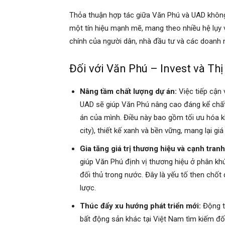
Thỏa thuận hợp tác giữa Văn Phú và UAD không 
một tín hiệu mạnh mẽ, mang theo nhiều hệ lụy v
chính của người dân, nhà đầu tư và các doanh ng
Đối với Văn Phú – Invest và Th
Nâng tầm chất lượng dự án:
Việc tiếp cận 
UAD sẽ giúp Văn Phú nâng cao đáng kể chất 
án của mình. Điều này bao gồm tối ưu hóa kh
city), thiết kế xanh và bền vững, mang lại g
Gia tăng giá trị thương hiệu và cạnh tranh
giúp Văn Phú định vị thương hiệu ở phân khú
đối thủ trong nước. Đây là yếu tố then chốt
lược.
Thúc đẩy xu hướng phát triển mới:
Động th
bất động sản khác tại Việt Nam tìm kiếm đố