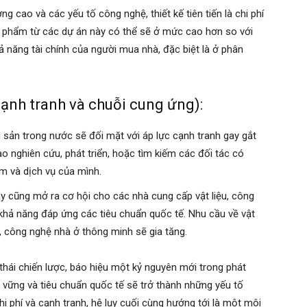
ng cao và các yếu tố công nghệ, thiết kế tiên tiến là chi phí
ản phẩm từ các dự án này có thể sẽ ở mức cao hơn so với
ả năng tài chính của người mua nhà, đặc biệt là ở phân
cạnh tranh và chuỗi cung ứng):
sản trong nước sẽ đối mặt với áp lực cạnh tranh gay gắt
vào nghiên cứu, phát triển, hoặc tìm kiếm các đối tác có
 và dịch vụ của mình.
y cũng mở ra cơ hội cho các nhà cung cấp vật liệu, công
 khả năng đáp ứng các tiêu chuẩn quốc tế. Nhu cầu về vật
o, công nghệ nhà ở thông minh sẽ gia tăng.
thái chiến lược, báo hiệu một kỷ nguyên mới trong phát
ền vững và tiêu chuẩn quốc tế sẽ trở thành những yếu tố
i phí và cạnh tranh, hệ lụy cuối cùng hướng tới là một môi