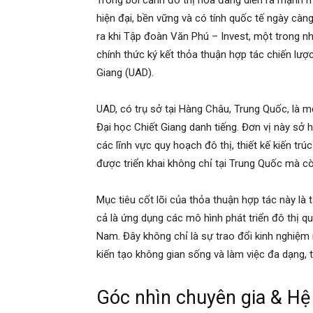
Trong bối cảnh đô thị hóa đang diễn ra mạnh mẽ
hiện đại, bền vững và có tính quốc tế ngày càng
ra khi Tập đoàn Văn Phú – Invest, một trong n
chính thức ký kết thỏa thuận hợp tác chiến lược
Giang (UAD).
UAD, có trụ sở tại Hàng Châu, Trung Quốc, là một 
Đại học Chiết Giang danh tiếng. Đơn vị này sở
các lĩnh vực quy hoạch đô thị, thiết kế kiến trú
được triển khai không chỉ tại Trung Quốc mà cò
Mục tiêu cốt lõi của thỏa thuận hợp tác này là
cả là ứng dụng các mô hình phát triển đô thị qu
Nam. Đây không chỉ là sự trao đổi kinh nghiệm
kiến tạo không gian sống và làm việc đa dạng, 
Góc nhìn chuyên gia & Hệ 