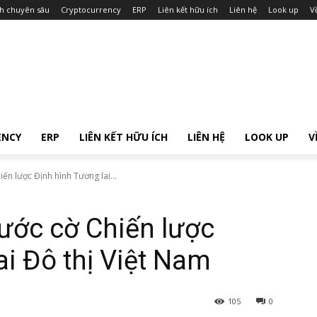
ch chuyên sâu
Cryptocurrency
ERP
Liên kết hữu ích
Liên hệ
Look up
V
ENCY
ERP
LIÊN KẾT HỮU ÍCH
LIÊN HỆ
LOOK UP
V
n lược Định hình Tương lai...
ước cờ Chiến lược
ai Đô thị Việt Nam
105
0