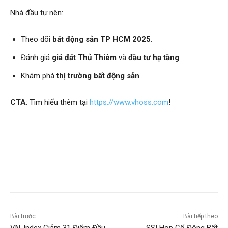
Nhà đầu tư nên:
Theo dõi
bất động sản TP HCM 2025
.
Đánh giá
giá đất Thủ Thiêm
và
đầu tư hạ tầng
.
Khám phá
thị trường bất động sản
.
CTA
: Tìm hiểu thêm tại
https://www.vhoss.com
!
Bài trước
Bài tiếp theo
VN-Index Giảm 31 Điểm Đầu
SSI Họp Cổ Đông Bất