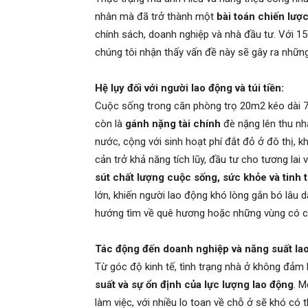
nhân mà đã trở thành một
bài toán chiến lượ
chính sách, doanh nghiệp và nhà đầu tư. Với 15
chúng tôi nhận thấy vấn đề này sẽ gây ra những 
Hệ lụy đối với người lao động và túi tiền:
Cuộc sống trong căn phòng trọ 20m2 kéo dài 7
còn là
gánh nặng tài chính
đè nặng lên thu nh
nước, cộng với sinh hoạt phí đắt đỏ ở đô thị, k
cản trở khả năng tích lũy, đầu tư cho tương lai
sút chất lượng cuộc sống, sức khỏe và tinh 
lớn, khiến người lao động khó lòng gắn bó lâu 
hướng tìm về quê hương hoặc những vùng có chi
Tác động đến doanh nghiệp và năng suất la
Từ góc độ kinh tế, tình trạng nhà ở không đảm
suất và sự ổn định của lực lượng lao động
. M
làm việc, với nhiều lo toan về chỗ ở sẽ khó có 