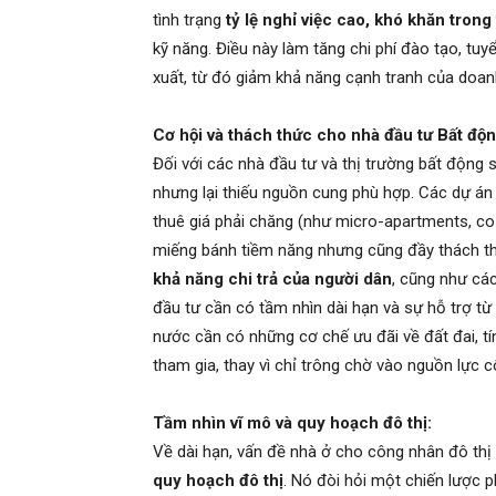
tình trạng
tỷ lệ nghỉ việc cao, khó khăn trong
kỹ năng. Điều này làm tăng chi phí đào tạo, tu
xuất, từ đó giảm khả năng cạnh tranh của doanh
Cơ hội và thách thức cho nhà đầu tư Bất độn
Đối với các nhà đầu tư và thị trường bất động
nhưng lại thiếu nguồn cung phù hợp. Các dự án
thuê giá phải chăng (như micro-apartments, co-
miếng bánh tiềm năng nhưng cũng đầy thách t
khả năng chi trả của người dân
, cũng như các
đầu tư cần có tầm nhìn dài hạn và sự hỗ trợ từ
nước cần có những cơ chế ưu đãi về đất đai, tí
tham gia, thay vì chỉ trông chờ vào nguồn lực c
Tầm nhìn vĩ mô và quy hoạch đô thị:
Về dài hạn, vấn đề nhà ở cho công nhân đô thị 
quy hoạch đô thị
. Nó đòi hỏi một chiến lược p