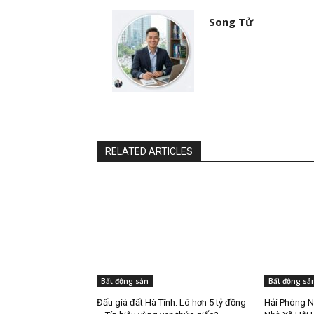
Song Tử
RELATED ARTICLES
Bất động sản
Bất động sả
Đấu giá đất Hà Tĩnh: Lô hơn 5 tỷ đồng
Hải Phòng N