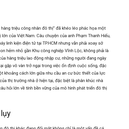
a hàng triệu công nhân đô thị” đã khéo léo phác họa một
thị lớn của Việt Nam. Câu chuyện của anh Phạm Thanh Hiếu,
y linh kiện điện tử tại TP.HCM nhưng vẫn phải xoay sở
on hẻm nhỏ gần Khu công nghiệp Vĩnh Lộc, không phải là
 của hàng triệu lao động nhập cư, những người đang ngày
ại gặp vô vàn trở ngại trong việc ổn định cuộc sống, đặc
một khoảng cách lớn giữa nhu cầu an cư bức thiết của lực
ủa thị trường nhà ở hiện tại, đặc biệt là phân khúc nhà
câu hỏi lớn về tính bền vững của mô hình phát triển đô thị
lụy
n đô thị khác đang đối mặt không chỉ là một vấn đề cá