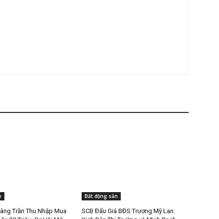
n
Bất động sản
âng Trần Thu Nhập Mua
SCB Đấu Giá BĐS Trương Mỹ Lan: