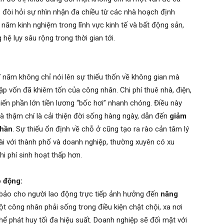
c
đòi hỏi sự nhìn nhận đa chiều từ các nhà hoạch định
 năm kinh nghiệm trong lĩnh vực kinh tế và bất động sản,
hệ lụy sâu rộng trong thời gian tới.
 năm không chỉ nói lên sự thiếu thốn về không gian mà
ập vốn đã khiêm tốn của công nhân. Chi phí thuê nhà, điện,
hiến phần lớn tiền lương “bốc hơi” nhanh chóng. Điều này
 và thậm chí là cải thiện đời sống hàng ngày, dẫn đến
giảm
thần
. Sự thiếu ổn định về chỗ ở cũng tạo ra rào cản tâm lý
dài với thành phố và doanh nghiệp, thường xuyên có xu
 phí sinh hoạt thấp hơn.
o động:
 bảo cho người lao động trực tiếp ảnh hưởng đến
năng
ột công nhân phải sống trong điều kiện chật chội, xa nơi
thể phát huy tối đa hiệu suất. Doanh nghiệp sẽ đối mặt với