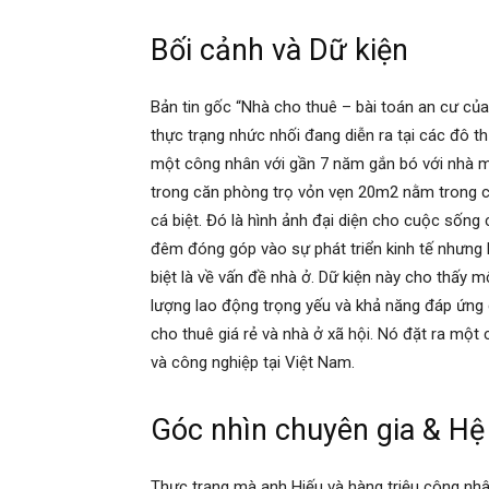
Bối cảnh và Dữ kiện
Bản tin gốc “Nhà cho thuê – bài toán an cư củ
thực trạng nhức nhối đang diễn ra tại các đô 
một công nhân với gần 7 năm gắn bó với nhà má
trong căn phòng trọ vỏn vẹn 20m2 nằm trong c
cá biệt. Đó là hình ảnh đại diện cho cuộc sống
đêm đóng góp vào sự phát triển kinh tế nhưng l
biệt là về vấn đề nhà ở. Dữ kiện này cho thấy 
lượng lao động trọng yếu và khả năng đáp ứng c
cho thuê giá rẻ và nhà ở xã hội. Nó đặt ra một 
và công nghiệp tại Việt Nam.
Góc nhìn chuyên gia & Hệ 
Thực trạng mà anh Hiếu và hàng triệu công nhâ