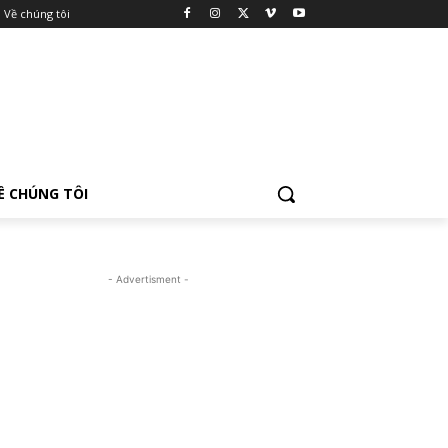
Về chúng tôi
Ề CHÚNG TÔI
- Advertisment -