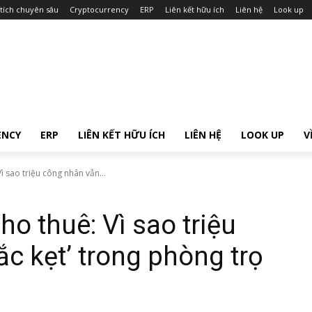
tích chuyên sâu
Cryptocurrency
ERP
Liên kết hữu ích
Liên hệ
Look up
ENCY
ERP
LIÊN KẾT HỮU ÍCH
LIÊN HỆ
LOOK UP
V
ì sao triệu công nhân vẫn...
ho thuê: Vì sao triệu
c kẹt’ trong phòng trọ