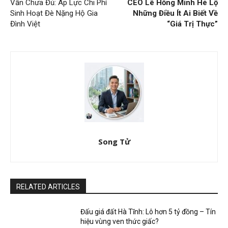
Vẫn Chưa Đủ: Áp Lực Chi Phí
CEO Lê Hồng Minh Hé Lộ
Sinh Hoạt Đè Nặng Hộ Gia
Những Điều Ít Ai Biết Về
Đình Việt
“Giá Trị Thực”
Song Tử
RELATED ARTICLES
Đấu giá đất Hà Tĩnh: Lô hơn 5 tỷ đồng – Tín
hiệu vùng ven thức giấc?