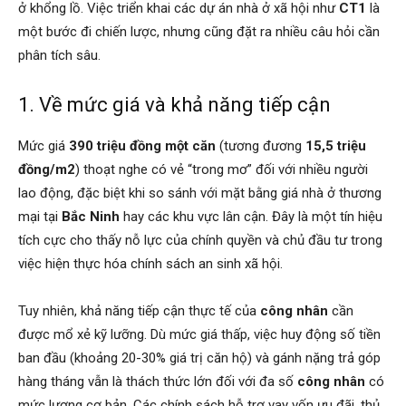
ở khổng lồ. Việc triển khai các dự án nhà ở xã hội như
CT1
là
một bước đi chiến lược, nhưng cũng đặt ra nhiều câu hỏi cần
phân tích sâu.
1. Về mức giá và khả năng tiếp cận
Mức giá
390 triệu đồng một căn
(tương đương
15,5 triệu
đồng/m2
) thoạt nghe có vẻ “trong mơ” đối với nhiều người
lao động, đặc biệt khi so sánh với mặt bằng giá nhà ở thương
mại tại
Bắc Ninh
hay các khu vực lân cận. Đây là một tín hiệu
tích cực cho thấy nỗ lực của chính quyền và chủ đầu tư trong
việc hiện thực hóa chính sách an sinh xã hội.
Tuy nhiên, khả năng tiếp cận thực tế của
công nhân
cần
được mổ xẻ kỹ lưỡng. Dù mức giá thấp, việc huy động số tiền
ban đầu (khoảng 20-30% giá trị căn hộ) và gánh nặng trả góp
hàng tháng vẫn là thách thức lớn đối với đa số
công nhân
có
mức lương cơ bản. Các chính sách hỗ trợ vay vốn ưu đãi, thủ