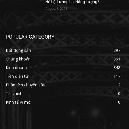
Hé Lộ Tương Lai Năng Lượng?
August 5, 2026
POPULAR CATEGORY
Bất động sản
397
Chứng khoán
361
Kinh doanh
348
Tiền điện tử
117
Phân tích chuyên sâu
2
Tài chính
0
Kinh tế vĩ mô
0