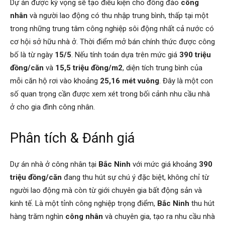
Dự án được kỳ vọng sẽ tạo điều kiện cho đông đảo
công
nhân
và người lao động có thu nhập trung bình, thấp tại một
trong những trung tâm công nghiệp sôi động nhất cả nước có
cơ hội sở hữu nhà ở. Thời điểm mở bán chính thức được công
bố là từ ngày
15/5
. Nếu tính toán dựa trên mức giá
390 triệu
đồng/căn
và
15,5 triệu đồng/m2
, diện tích trung bình của
mỗi căn hộ rơi vào khoảng
25,16 mét vuông
. Đây là một con
số quan trọng cần được xem xét trong bối cảnh nhu cầu nhà
ở cho gia đình công nhân.
Phân tích & Đánh giá
Dự án nhà ở công nhân tại
Bắc Ninh
với mức giá khoảng
390
triệu đồng/căn
đang thu hút sự chú ý đặc biệt, không chỉ từ
người lao động mà còn từ giới chuyên gia bất động sản và
kinh tế. Là một tỉnh công nghiệp trọng điểm,
Bắc Ninh
thu hút
hàng trăm nghìn
công nhân
và chuyên gia, tạo ra nhu cầu nhà