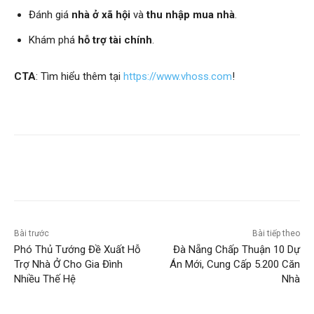
Đánh giá
nhà ở xã hội
và
thu nhập mua nhà
.
Khám phá
hỗ trợ tài chính
.
CTA
: Tìm hiểu thêm tại
https://www.vhoss.com
!
Bài trước
Bài tiếp theo
Phó Thủ Tướng Đề Xuất Hỗ
Đà Nẵng Chấp Thuận 10 Dự
Trợ Nhà Ở Cho Gia Đình
Án Mới, Cung Cấp 5.200 Căn
Nhiều Thế Hệ
Nhà