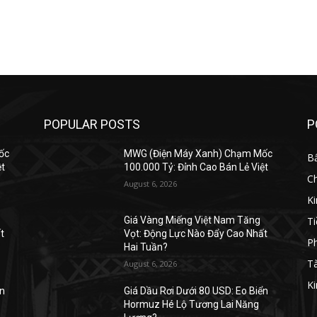
POPULAR POSTS
P
ốc
MWG (Điện Máy Xanh) Chạm Mốc
B
ệt
100.000 Tỷ: Đỉnh Cao Bán Lẻ Việt
C
August 6, 2026
K
Ti
Giá Vàng Miếng Việt Nam Tăng
t
Vọt: Động Lực Nào Đẩy Cao Nhất
Ph
Hai Tuần?
Tà
August 6, 2026
Ki
ển
Giá Dầu Rơi Dưới 80 USD: Eo Biển
Hormuz Hé Lộ Tương Lai Năng