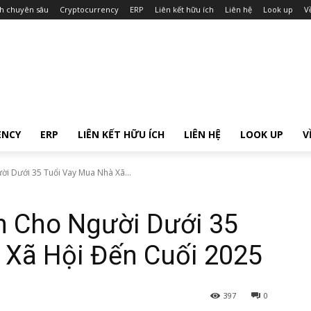
ch chuyên sâu
Cryptocurrency
ERP
Liên kết hữu ích
Liên hệ
Look up
V
ENCY
ERP
LIÊN KẾT HỮU ÍCH
LIÊN HỆ
LOOK UP
V
i Dưới 35 Tuổi Vay Mua Nhà Xã...
m Cho Người Dưới 35
 Xã Hội Đến Cuối 2025
397
0