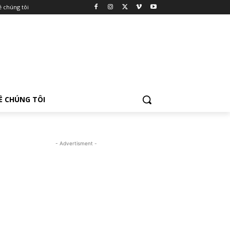
ề chúng tôi
Ề CHÚNG TÔI
- Advertisment -