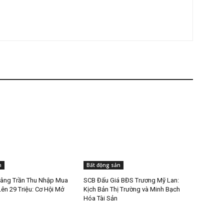
n
Bất động sản
âng Trần Thu Nhập Mua
SCB Đấu Giá BĐS Trương Mỹ Lan:
ên 29 Triệu: Cơ Hội Mở
Kịch Bản Thị Trường và Minh Bạch
Hóa Tài Sản