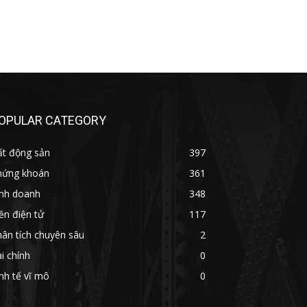
OPULAR CATEGORY
ất động sản
397
hứng khoán
361
inh doanh
348
ền điện tử
117
ân tích chuyên sâu
2
i chính
0
nh tế vĩ mô
0