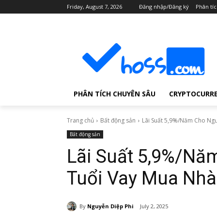
Friday, August 7, 2026
Đăng nhập/Đăng ký
Phân tí
PHÂN TÍCH CHUYÊN SÂU
CRYPTOCURR
Trang chủ
Bất động sản
Lãi Suất 5,9%/Năm Cho Ngườ
Bất động sản
Lãi Suất 5,9%/Nă
Tuổi Vay Mua Nhà
By
Nguyễn Diệp Phi
July 2, 2025