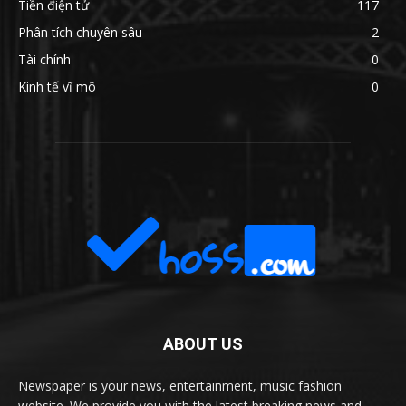
Tiền điện tử
117
Phân tích chuyên sâu
2
Tài chính
0
Kinh tế vĩ mô
0
ABOUT US
Newspaper is your news, entertainment, music fashion
website. We provide you with the latest breaking news and