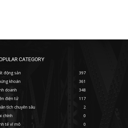
OPULAR CATEGORY
ất động sản
397
hứng khoán
361
inh doanh
348
ền điện tử
117
ân tích chuyên sâu
2
i chính
0
nh tế vĩ mô
0