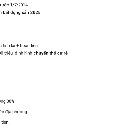
trước 1/7/2014
nh
bất động sản 2025
.
tính lại + hoàn tiền
0 triệu, định hình
chuyển thổ cư rẻ
.
ởng 30%.
ức địa phương.
tiền.