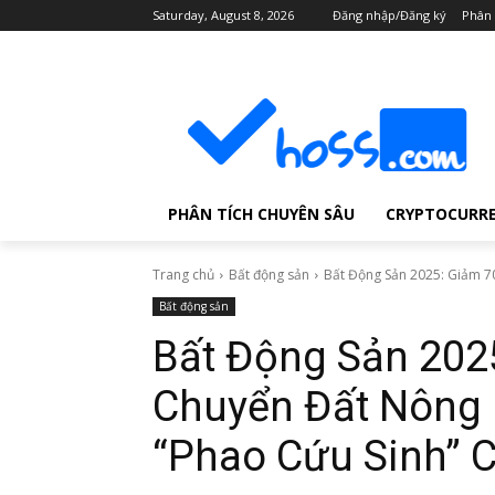
Saturday, August 8, 2026
Đăng nhập/Đăng ký
Phân 
PHÂN TÍCH CHUYÊN SÂU
CRYPTOCURR
Trang chủ
Bất động sản
Bất Động Sản 2025: Giảm 7
Bất động sản
Bất Động Sản 202
Chuyển Đất Nông 
“Phao Cứu Sinh” 