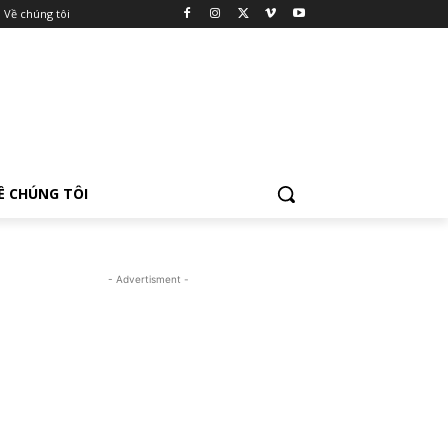
Về chúng tôi
Ề CHÚNG TÔI
- Advertisment -