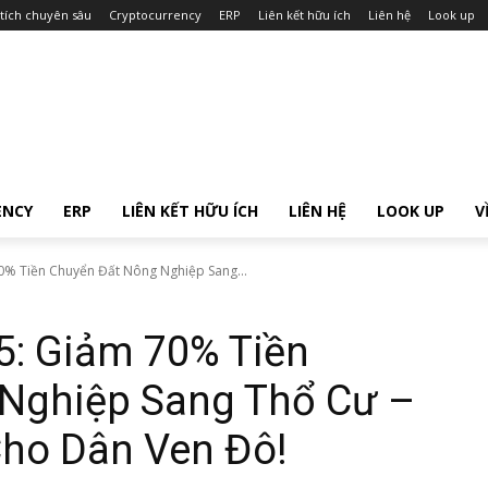
tích chuyên sâu
Cryptocurrency
ERP
Liên kết hữu ích
Liên hệ
Look up
ENCY
ERP
LIÊN KẾT HỮU ÍCH
LIÊN HỆ
LOOK UP
V
0% Tiền Chuyển Đất Nông Nghiệp Sang...
5: Giảm 70% Tiền
Nghiệp Sang Thổ Cư –
Cho Dân Ven Đô!