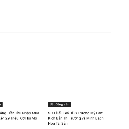
n
Bất động sản
âng Trần Thu Nhập Mua
SCB Đấu Giá BĐS Trương Mỹ Lan:
ên 29 Triệu: Cơ Hội Mở
Kịch Bản Thị Trường và Minh Bạch
Hóa Tài Sản