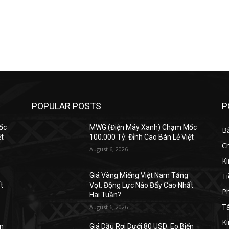
POPULAR POSTS
P
ốc
MWG (Điện Máy Xanh) Chạm Mốc
B
ệt
100.000 Tỷ: Đỉnh Cao Bán Lẻ Việt
C
August 6, 2026
K
Ti
Giá Vàng Miếng Việt Nam Tăng
t
Vọt: Động Lực Nào Đẩy Cao Nhất
Ph
Hai Tuần?
Tà
August 6, 2026
Ki
ển
Giá Dầu Rơi Dưới 80 USD: Eo Biển