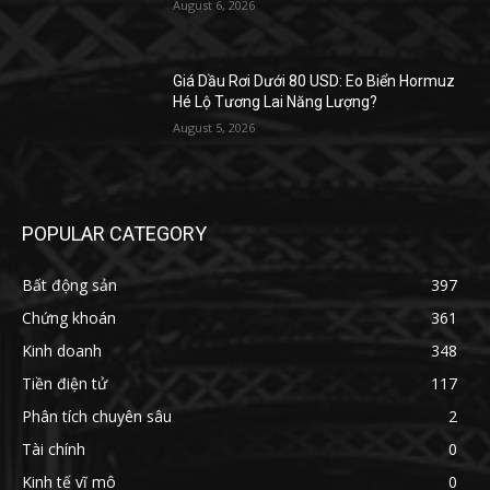
August 6, 2026
Giá Dầu Rơi Dưới 80 USD: Eo Biển Hormuz
Hé Lộ Tương Lai Năng Lượng?
August 5, 2026
POPULAR CATEGORY
Bất động sản
397
Chứng khoán
361
Kinh doanh
348
Tiền điện tử
117
Phân tích chuyên sâu
2
Tài chính
0
Kinh tế vĩ mô
0