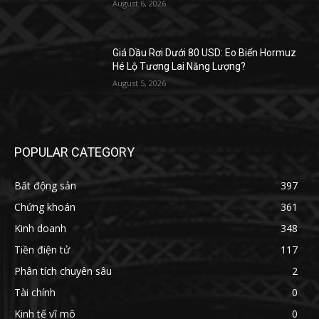
August 6, 2026
Giá Dầu Rơi Dưới 80 USD: Eo Biển Hormuz
Hé Lộ Tương Lai Năng Lượng?
August 5, 2026
POPULAR CATEGORY
Bất động sản
397
Chứng khoán
361
Kinh doanh
348
Tiền điện tử
117
Phân tích chuyên sâu
2
Tài chính
0
Kinh tế vĩ mô
0