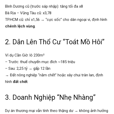
Bình Dương cũ (trước sáp nhập): tăng tối đa x8
Bà Rịa – Vũng Tàu cũ: x3,78
TP.HCM cũ: chỉ x1,56 → “cực sốc” cho dân ngoại vi, định hình
chênh lệch vùng
.
2. Dân Lên Thổ Cư “Toát Mồ Hôi”
Ví dụ Cần Giờ: lô 230m²
– Trước: thuế chuyển mục đích ~185 triệu
– Sau: 2,25 tỷ → gấp 12 lần
→ Đất nông nghiệp “nằm chết” hoặc xây chui tràn lan, định
hình
đất chết
.
3. Doanh Nghiệp “Nhẹ Nhàng”
Dự án thương mại vẫn tính theo thặng dư → không ảnh hưởng