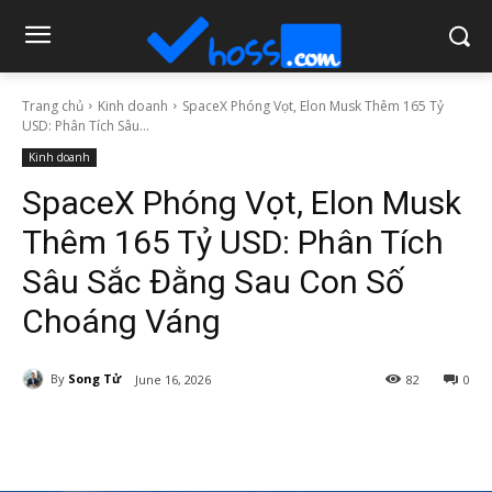
Trang chủ
Kinh doanh
SpaceX Phóng Vọt, Elon Musk Thêm 165 Tỷ
USD: Phân Tích Sâu...
Kinh doanh
SpaceX Phóng Vọt, Elon Musk
Thêm 165 Tỷ USD: Phân Tích
Sâu Sắc Đằng Sau Con Số
Choáng Váng
By
Song Tử
June 16, 2026
82
0