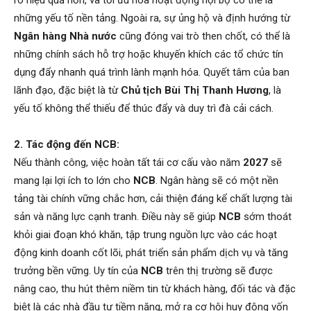
những yếu tố nền tảng. Ngoài ra, sự ủng hộ và định hướng từ
Ngân hàng Nhà nước
cũng đóng vai trò then chốt, có thể là
những chính sách hỗ trợ hoặc khuyến khích các tổ chức tín
dụng đẩy nhanh quá trình lành mạnh hóa. Quyết tâm của ban
lãnh đạo, đặc biệt là từ
Chủ tịch Bùi Thị Thanh Hương
, là
yếu tố không thể thiếu để thúc đẩy và duy trì đà cải cách.
2. Tác động đến NCB:
Nếu thành công, việc hoàn tất tái cơ cấu vào năm
2027
sẽ
mang lại lợi ích to lớn cho
NCB
. Ngân hàng sẽ có một nền
tảng tài chính vững chắc hơn, cải thiện đáng kể chất lượng tài
sản và năng lực cạnh tranh. Điều này sẽ giúp
NCB
sớm thoát
khỏi giai đoạn khó khăn, tập trung nguồn lực vào các hoạt
động kinh doanh cốt lõi, phát triển sản phẩm dịch vụ và tăng
trưởng bền vững. Uy tín của
NCB
trên thị trường sẽ được
nâng cao, thu hút thêm niềm tin từ khách hàng, đối tác và đặc
biệt là các nhà đầu tư tiềm năng, mở ra cơ hội huy động vốn