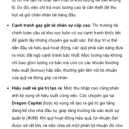
lồ. Do đó, việc chi trả mức lương cao là cần thiết để thu
hút và giữ chân nhân tài hàng đầu.
Cạnh tranh gay gắt về nhân sự cấp cao:
Thị trường tài
chính toàn cầu và khu vực luôn có sự cạnh tranh khốc liệt
để giành lấy những chuyên gia xuất sắc. Để duy trì vị thế
dẫn đầu và hiệu quả hoạt động, các quỹ phải sẵn sàng đưa
ra mức đãi ngộ cạnh tranh bậc nhất. Mức lương này không
chỉ bao gồm lương cơ bản mà còn có các khoản thưởng
hiệu suất (bonus) hấp dẫn, thường gắn liền với lợi nhuận
của quỹ và đóng góp cá nhân.
Hiệu suất và giá trị tạo ra:
Mức thu nhập cao cũng phản
ánh kỳ vọng về hiệu suất công việc. Các chuyên gia tại
Dragon Capital
được kỳ vọng sẽ tạo ra giá trị gia tăng
đáng kể cho nhà đầu tư, giúp tăng trưởng tài sản dưới sự
quản lý (AUM). Khi quỹ hoạt động hiệu quả, lợi nhuận đạt
được sẽ rất lớn, và việc chia sẻ một phần lợi nhuận đó cho