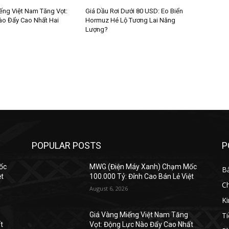
ếng Việt Nam Tăng Vọt:
Giá Dầu Rơi Dưới 80 USD: Eo Biển
o Đẩy Cao Nhất Hai
Hormuz Hé Lộ Tương Lai Năng
Lượng?
POPULAR POSTS
P
ốc
MWG (Điện Máy Xanh) Chạm Mốc
B
ệt
100.000 Tỷ: Đỉnh Cao Bán Lẻ Việt
C
August 6, 2026
K
Ti
Giá Vàng Miếng Việt Nam Tăng
t
Vọt: Động Lực Nào Đẩy Cao Nhất