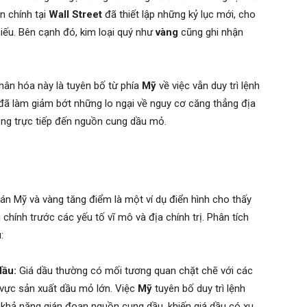
n chính tại
Wall Street
đã thiết lập những kỷ lục mới, cho
hiếu. Bên cạnh đó, kim loại quý như
vàng
cũng ghi nhận
hân hóa này là tuyên bố từ phía
Mỹ
về việc vẫn duy trì lệnh
 đã làm giảm bớt những lo ngại về nguy cơ căng thẳng địa
động trực tiếp đến nguồn cung dầu mỏ.
án Mỹ và vàng tăng điểm là một ví dụ điển hình cho thấy
 chính trước các yếu tố vĩ mô và địa chính trị. Phân tích
:
dầu:
Giá dầu thường có mối tương quan chặt chẽ với các
hu vực sản xuất dầu mỏ lớn. Việc
Mỹ
tuyên bố duy trì lệnh
 khả năng gián đoạn nguồn cung dầu, khiến giá dầu có xu