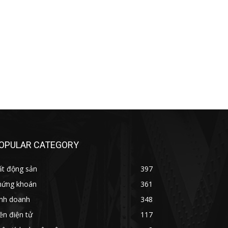
OPULAR CATEGORY
ất động sản
397
hứng khoán
361
inh doanh
348
ền điện tử
117