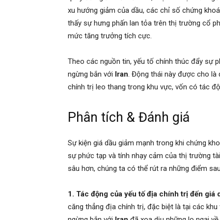
xu hướng giảm của dầu, các chỉ số chứng khoá
thấy sự hưng phấn lan tỏa trên thị trường cổ p
mức tăng trưởng tích cực.
Theo các nguồn tin, yếu tố chính thúc đẩy sự p
ngừng bắn với
Iran
. Động thái này được cho là
chính trị leo thang trong khu vực, vốn có tác 
Phân tích & Đánh giá
Sự kiện giá dầu giảm mạnh trong khi chứng kho
sự phức tạp và tính nhạy cảm của thị trường tài
sâu hơn, chúng ta có thể rút ra những điểm sau
1. Tác động của yếu tố địa chính trị đến giá 
căng thẳng địa chính trị, đặc biệt là tại các k
ngừng bắn với
Iran
đã xoa dịu những lo ngại về