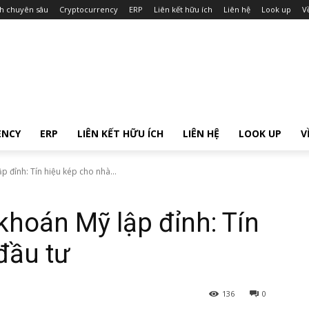
ch chuyên sâu
Cryptocurrency
ERP
Liên kết hữu ích
Liên hệ
Look up
V
ENCY
ERP
LIÊN KẾT HỮU ÍCH
LIÊN HỆ
LOOK UP
V
 đỉnh: Tín hiệu kép cho nhà...
hoán Mỹ lập đỉnh: Tín
đầu tư
136
0