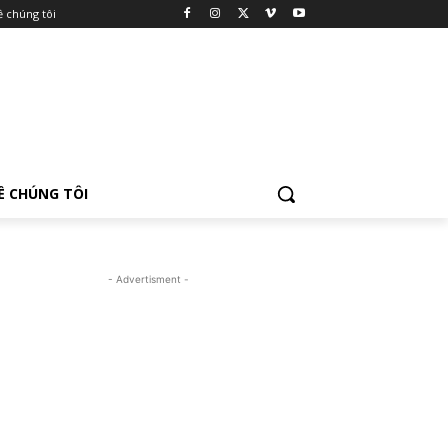
ề chúng tôi
Ề CHÚNG TÔI
- Advertisment -