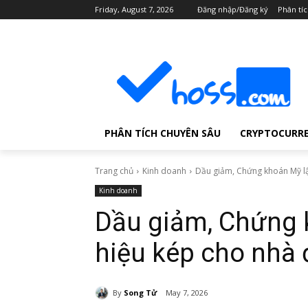
Friday, August 7, 2026
Đăng nhập/Đăng ký
Phân tí
PHÂN TÍCH CHUYÊN SÂU
CRYPTOCURR
Trang chủ
Kinh doanh
Dầu giảm, Chứng khoán Mỹ lập
Kinh doanh
Dầu giảm, Chứng k
hiệu kép cho nhà 
By
Song Tử
May 7, 2026