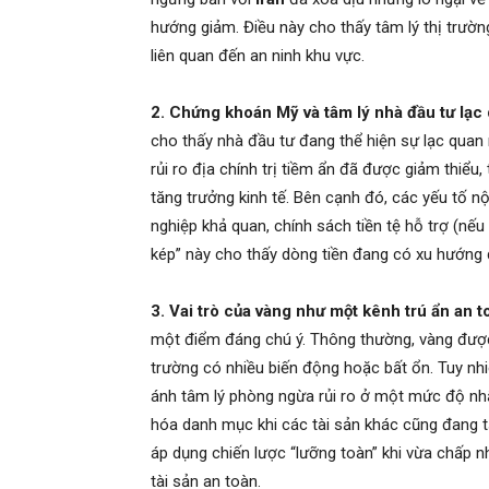
hướng giảm. Điều này cho thấy tâm lý thị trườn
liên quan đến an ninh khu vực.
2. Chứng khoán Mỹ và tâm lý nhà đầu tư lạc
cho thấy nhà đầu tư đang thể hiện sự lạc qua
rủi ro địa chính trị tiềm ẩn đã được giảm thiểu
tăng trưởng kinh tế. Bên cạnh đó, các yếu tố n
nghiệp khả quan, chính sách tiền tệ hỗ trợ (nế
kép” này cho thấy dòng tiền đang có xu hướng d
3. Vai trò của vàng như một kênh trú ẩn an t
một điểm đáng chú ý. Thông thường, vàng được c
trường có nhiều biến động hoặc bất ổn. Tuy nhi
ánh tâm lý phòng ngừa rủi ro ở một mức độ nhấ
hóa danh mục khi các tài sản khác cũng đang t
áp dụng chiến lược “lưỡng toàn” khi vừa chấp n
tài sản an toàn.