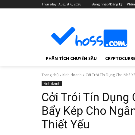
Thursday, August 6, 2026
Đăng nhập/Đăng ký
Phân
PHÂN TÍCH CHUYÊN SÂU
CRYPTOCURR
Trang chủ
Kinh doanh
Cởi Trói Tín Dụng Cho Nhà Xã
Kinh doanh
Cởi Trói Tín Dụng
Bẩy Kép Cho Ngân
Thiết Yếu