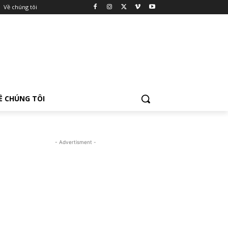
Về chúng tôi
Ề CHÚNG TÔI
- Advertisment -