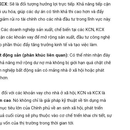
KCX:
Sẽ là đối tượng hưởng lợi trực tiếp. Khả năng tiếp cận
i ưu hóa, giúp các dự án có tính khả thi cao hơn và đẩy
giảm rủi ro tài chính cho các nhà đầu tư trong lĩnh vực này.
Các doanh nghiệp sản xuất, chế biến tại các KCN, KCX
p cận các khoản vay để mở rộng sản xuất, đầu tư công nghệ
 phần thúc đẩy tăng trưởng kinh tế và tạo việc làm.
t động sản (phân khúc liên quan):
Có thể nhìn nhận đây
, khả năng mở rộng dư nợ mà không bị giới hạn quá chặt chẽ
nh nghiệp bất động sản có mảng nhà ở xã hội hoặc phát
 hơn.
 đối với các khoản vay cho nhà ở xã hội, KCN và KCX là
ễn cao
. Nó không chỉ là giải pháp kỹ thuật về tín dụng mà
c tiêu lớn của Chính phủ về an sinh xã hội, phát triển
uả cuối cùng sẽ phụ thuộc vào cơ chế triển khai chi tiết, sự
vốn của thị trường trong thời gian tới.