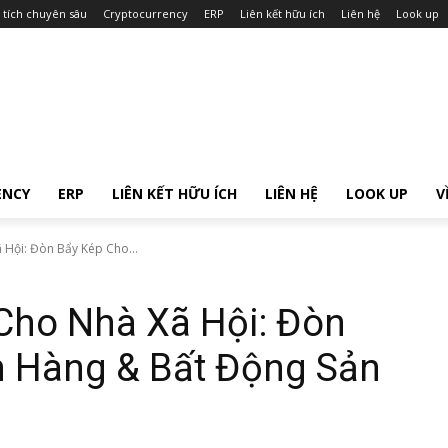
 tích chuyên sâu
Cryptocurrency
ERP
Liên kết hữu ích
Liên hệ
Look up
ENCY
ERP
LIÊN KẾT HỮU ÍCH
LIÊN HỆ
LOOK UP
V
 Hội: Đòn Bẩy Kép Cho...
 Cho Nhà Xã Hội: Đòn
 Hàng & Bất Động Sản