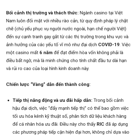
Bối cảnh thị trường và thách thức:
Ngành casino tại Việt
Nam luôn đối mặt với nhiều rào cản, từ quy định pháp lý chặt
chẽ (chủ yếu phục vụ người nước ngoài, hạn chế người Việt)
đến sự cạnh tranh gay gắt từ các thị trường trong khu vực và
ảnh hưởng của các yếu tố vĩ mô như đại dịch
COVID-19
. Việc
một casino mất
6 năm
để đạt điểm hòa vốn không phải là
điều bất ngờ, mà là minh chứng cho tính chất đầu tư dài hạn
và rủi ro cao của loại hình kinh doanh này.
Chiến lược “Vàng” dẫn đến thành công:
Tiếp thị năng động và ưu đãi hấp dẫn:
Trong bối cảnh
hậu đại dịch, việc “đẩy mạnh tiếp thị” có thể bao gồm việc
tối ưu hóa kênh kỹ thuật số, phân tích dữ liệu khách hàng
để cá nhân hóa ưu đãi. Điều này cho thấy
RIC
đã áp dụng
các phương pháp tiếp cận hiện đại hơn, không chỉ dựa vào