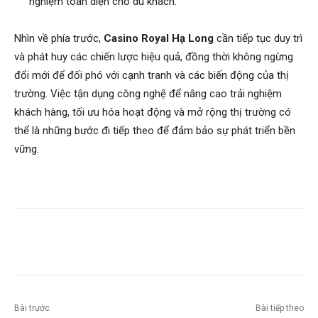
nghiệm toàn diện cho du khách.
Nhìn về phía trước,
Casino Royal Hạ Long
cần tiếp tục duy trì
và phát huy các chiến lược hiệu quả, đồng thời không ngừng
đổi mới để đối phó với cạnh tranh và các biến động của thị
trường. Việc tận dụng công nghệ để nâng cao trải nghiệm
khách hàng, tối ưu hóa hoạt động và mở rộng thị trường có
thể là những bước đi tiếp theo để đảm bảo sự phát triển bền
vững.
Bài trước
Bài tiếp theo