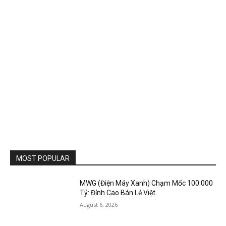
MOST POPULAR
MWG (Điện Máy Xanh) Chạm Mốc 100.000
Tỷ: Đỉnh Cao Bán Lẻ Việt
August 6, 2026