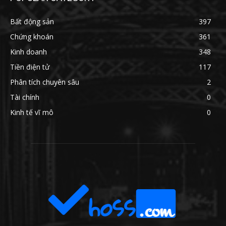
Bất động sản
397
Chứng khoán
361
Kinh doanh
348
Tiền điện tử
117
Phân tích chuyên sâu
2
Tài chính
0
Kinh tế vĩ mô
0