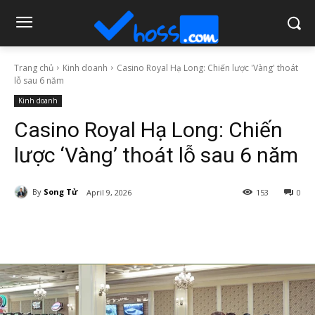
Trang chủ
Kinh doanh
Casino Royal Hạ Long: Chiến lược 'Vàng' thoát
lỗ sau 6 năm
Kinh doanh
Casino Royal Hạ Long: Chiến
lược ‘Vàng’ thoát lỗ sau 6 năm
By
Song Tử
April 9, 2026
153
0