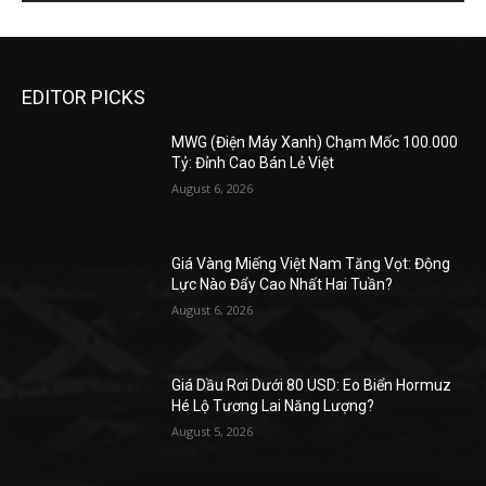
EDITOR PICKS
MWG (Điện Máy Xanh) Chạm Mốc 100.000
Tỷ: Đỉnh Cao Bán Lẻ Việt
August 6, 2026
Giá Vàng Miếng Việt Nam Tăng Vọt: Động
Lực Nào Đẩy Cao Nhất Hai Tuần?
August 6, 2026
Giá Dầu Rơi Dưới 80 USD: Eo Biển Hormuz
Hé Lộ Tương Lai Năng Lượng?
August 5, 2026