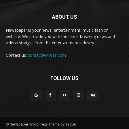
ABOUT US
Newspaper is your news, entertainment, music fashion
website. We provide you with the latest breaking news and
videos straight from the entertainment industry.
Contact us:
contact@vhoss.com
FOLLOW US
© Newspaper WordPress Theme by TagDiv