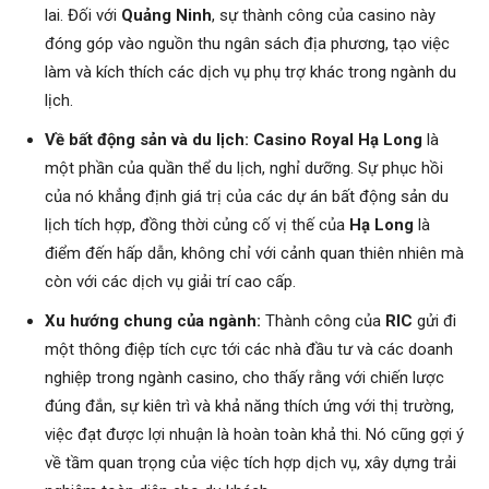
lai. Đối với
Quảng Ninh
, sự thành công của casino này
đóng góp vào nguồn thu ngân sách địa phương, tạo việc
làm và kích thích các dịch vụ phụ trợ khác trong ngành du
lịch.
Về bất động sản và du lịch:
Casino Royal Hạ Long
là
một phần của quần thể du lịch, nghỉ dưỡng. Sự phục hồi
của nó khẳng định giá trị của các dự án bất động sản du
lịch tích hợp, đồng thời củng cố vị thế của
Hạ Long
là
điểm đến hấp dẫn, không chỉ với cảnh quan thiên nhiên mà
còn với các dịch vụ giải trí cao cấp.
Xu hướng chung của ngành:
Thành công của
RIC
gửi đi
một thông điệp tích cực tới các nhà đầu tư và các doanh
nghiệp trong ngành casino, cho thấy rằng với chiến lược
đúng đắn, sự kiên trì và khả năng thích ứng với thị trường,
việc đạt được lợi nhuận là hoàn toàn khả thi. Nó cũng gợi ý
về tầm quan trọng của việc tích hợp dịch vụ, xây dựng trải