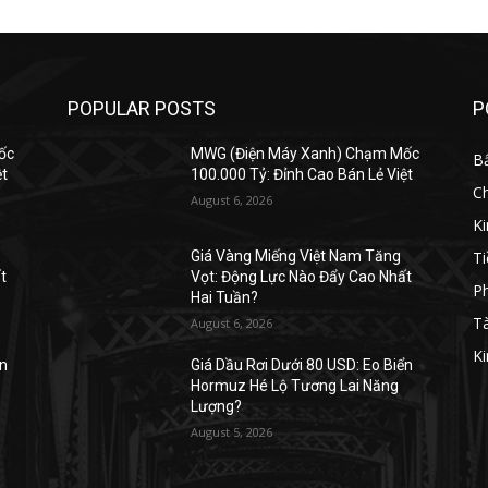
POPULAR POSTS
P
ốc
MWG (Điện Máy Xanh) Chạm Mốc
B
ệt
100.000 Tỷ: Đỉnh Cao Bán Lẻ Việt
C
August 6, 2026
K
Ti
Giá Vàng Miếng Việt Nam Tăng
t
Vọt: Động Lực Nào Đẩy Cao Nhất
Ph
Hai Tuần?
Tà
August 6, 2026
Ki
ển
Giá Dầu Rơi Dưới 80 USD: Eo Biển
Hormuz Hé Lộ Tương Lai Năng
Lượng?
August 5, 2026