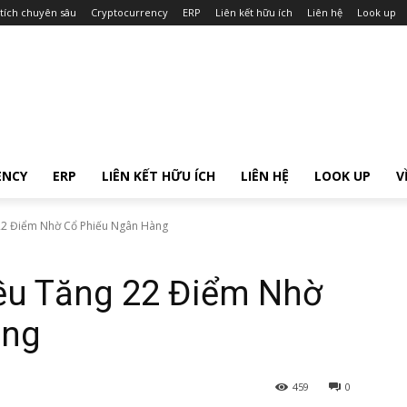
tích chuyên sâu
Cryptocurrency
ERP
Liên kết hữu ích
Liên hệ
Look up
ENCY
ERP
LIÊN KẾT HỮU ÍCH
LIÊN HỆ
LOOK UP
V
22 Điểm Nhờ Cổ Phiếu Ngân Hàng
ều Tăng 22 Điểm Nhờ
àng
459
0