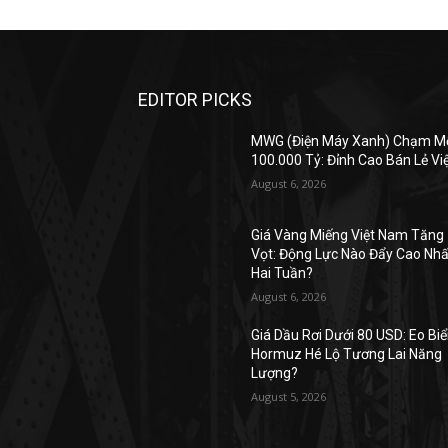
EDITOR PICKS
MWG (Điện Máy Xanh) Chạm M
100.000 Tỷ: Đỉnh Cao Bán Lẻ Vi
August 6, 2026
Giá Vàng Miếng Việt Nam Tăng
Vọt: Động Lực Nào Đẩy Cao Nhấ
Hai Tuần?
August 6, 2026
Giá Dầu Rơi Dưới 80 USD: Eo Bi
Hormuz Hé Lộ Tương Lai Năng
Lượng?
August 5, 2026