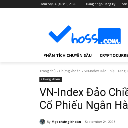
Saturday, August 8, 2026
Đăng nhập/Đăng ký
Phân 
PHÂN TÍCH CHUYÊN SÂU
CRYPTOCURR
Trang chủ
Chứng khoán
VN-Index Đảo Chiều Tăng 
Chứng khoán
VN-Index Đảo Chi
Cổ Phiếu Ngân H
By
Mọt chứng khoán
September 24, 2025