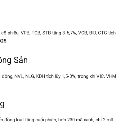
ổ phiếu, VPB, TCB, STB tăng 3-5,7%, VCB, BID, CTG tích
025
.
ộng Sản
00 đồng, NVL, NLG, KDH tích lũy 1,5-3%, trong khi VIC, VHM
ng
ển đồng loạt tăng cuối phiên, hơn 230 mã xanh, chỉ 2 mã