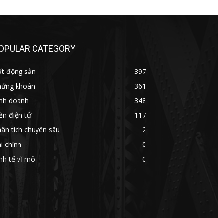
OPULAR CATEGORY
ất động sản
397
hứng khoán
361
inh doanh
348
ền điện tử
117
ân tích chuyên sâu
2
i chính
0
nh tế vĩ mô
0