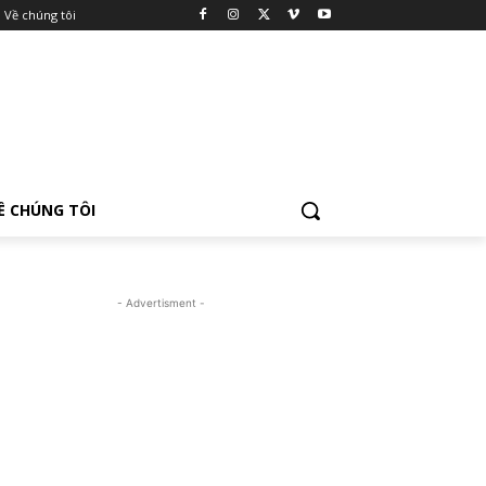
Về chúng tôi
Ề CHÚNG TÔI
- Advertisment -