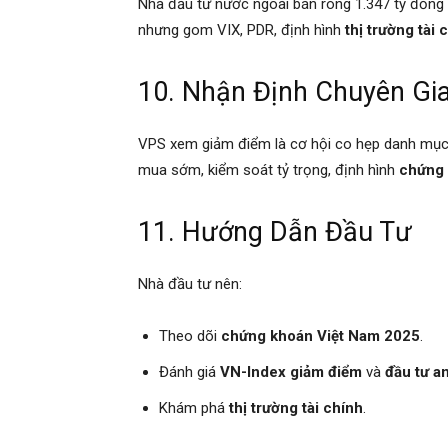
Nhà đầu tư nước ngoài bán ròng 1.347 tỷ đồng (1
nhưng gom VIX, PDR, định hình
thị trường tài 
10. Nhận Định Chuyên Gi
VPS xem giảm điểm là cơ hội co hẹp danh mục, 
mua sớm, kiểm soát tỷ trọng, định hình
chứng 
11. Hướng Dẫn Đầu Tư
Nhà đầu tư nên:
Theo dõi
chứng khoán Việt Nam 2025
.
Đánh giá
VN-Index giảm điểm
và
đầu tư a
Khám phá
thị trường tài chính
.