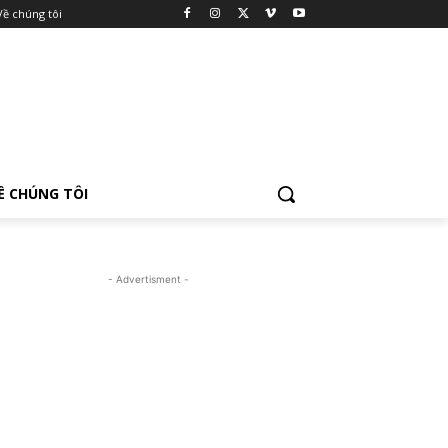
Về chúng tôi
Ề CHÚNG TÔI
- Advertisment -