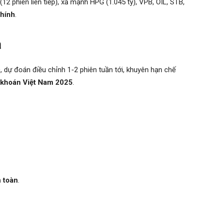
2 phiên liên tiếp), xả mạnh HPG (1.045 tỷ), VPB, OIL, STB,
chính
.
a
dự đoán điều chỉnh 1-2 phiên tuần tới, khuyên hạn chế
khoán Việt Nam 2025
.
n toàn
.