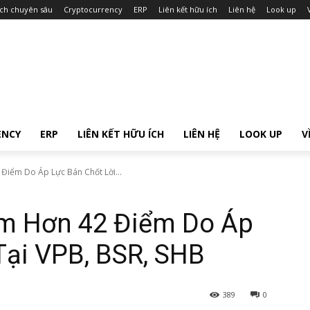
ích chuyên sâu
Cryptocurrency
ERP
Liên kết hữu ích
Liên hệ
Look up
ENCY
ERP
LIÊN KẾT HỮU ÍCH
LIÊN HỆ
LOOK UP
V
iểm Do Áp Lực Bán Chốt Lời...
m Hơn 42 Điểm Do Áp
Tại VPB, BSR, SHB
389
0