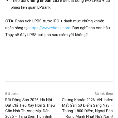
Theo dõi
chứng khoán 2026
để bắt sóng IPO LPBS + cổ
phiếu liên quan LPBank.
CTA
: Phân tích LPBS trước IPO + danh mục chứng khoán
ngân hàng tại
https://www.vhoss.com
! Bạn nghĩ cha con bầu
Thụy sẽ đẩy LPBS bứt phá sau niêm yết không?
Bài trước
Bài tiếp theo
Bất Động Sản 2026: Hà Nội
Chứng Khoán 2026: VN-Index
Đặt Chỉ Tiêu Xây Hơn 2 Triệu
Mất Gần 50 Điểm Sáng Nay –
Căn Nhà Thương Mại Đến
Thủng 1.800 Điểm, Ngoại Bán
2035 – Tăng Diện Tích Bình
Ròng Mạnh Nhất Nửa Năm!