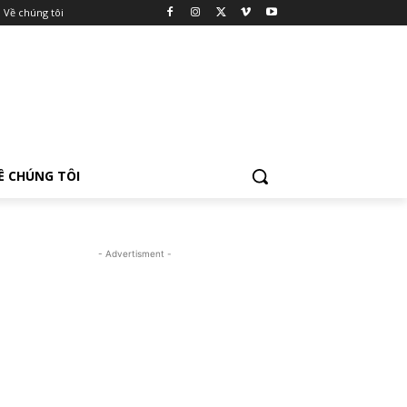
Về chúng tôi
Ề CHÚNG TÔI
- Advertisment -