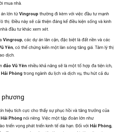
ời mua nhà.
 án lớn từ
Vingroup
thường đi kèm với việc đầu tư mạnh
ô thị. Điều này sẽ cải thiện đáng kể điều kiện sống và kinh
 nhà đầu tư khác xem xét.
ủa
Vingroup
, các dự án lân cận, đặc biệt là đất nền và các
Vũ Yên
, có thể chứng kiến một làn sóng tăng giá. Tâm lý thị
ao dịch.
ên
đảo Vũ Yên
nhiều khả năng sẽ là một tổ hợp đa tiện ích,
a
Hải Phòng
trong ngành du lịch và dịch vụ, thu hút cả du
ịa phương
tín hiệu tích cực cho thấy sự phục hồi và tăng trưởng của
à
Hải Phòng
nói riêng. Việc một tập đoàn lớn như
o triển vọng phát triển kinh tế dài hạn. Đối với
Hải Phòng
,