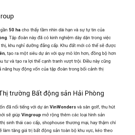
group
 gần
50 ha
cho thấy tầm nhìn dài hạn và sự tự tin của
òng
. Tập đoàn này đã có kinh nghiệm dày dặn trong việc
ô thị, khu nghỉ dưỡng đẳng cấp. Khu đất mới có thể sẽ được
ên
, tạo ra một siêu dự án với quy mô lớn hơn, đồng bộ hơn
đầu tư và tạo ra lợi thế cạnh tranh vượt trội. Điều này cũng
ả năng huy động vốn của tập đoàn trong bối cảnh thị
Thị trường Bất động sản Hải Phòng
ốn đã nổi tiếng với dự án
VinWonders
và sân golf, thu hút
mới sẽ giúp
Vingroup
mở rộng thêm các loại hình sản
 thị sinh thái cao cấp, shophouse thương mại, hay thậm chí
y sẽ làm tăng giá trị bất động sản toàn bộ khu vực, kéo theo