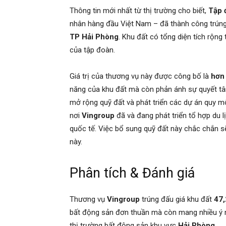
Thông tin mới nhất từ thị trường cho biết,
Tập 
nhân hàng đầu Việt Nam – đã thành công trúng
TP Hải Phòng
. Khu đất có tổng diện tích rộng
của tập đoàn.
Giá trị của thương vụ này được công bố là
hơn 
năng của khu đất mà còn phản ánh sự quyết t
mở rộng quỹ đất và phát triển các dự án quy m
nơi
Vingroup
đã và đang phát triển tổ hợp du lịc
quốc tế. Việc bổ sung quỹ đất này chắc chắn s
này.
Phân tích & Đánh giá
Thương vụ
Vingroup
trúng đấu giá khu đất
47,
bất động sản đơn thuần mà còn mang nhiều ý ng
thị trường bất động sản khu vực
Hải Phòng
.