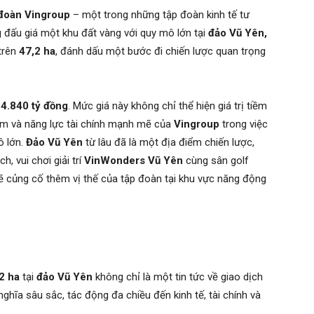
đoàn Vingroup
– một trong những tập đoàn kinh tế tư
 đấu giá một khu đất vàng với quy mô lớn tại
đảo Vũ Yên,
 trên
47,2 ha
, đánh dấu một bước đi chiến lược quan trọng
4.840 tỷ đồng
. Mức giá này không chỉ thể hiện giá trị tiềm
âm và năng lực tài chính mạnh mẽ của
Vingroup
trong việc
ô lớn.
Đảo Vũ Yên
từ lâu đã là một địa điểm chiến lược,
h, vui chơi giải trí
VinWonders Vũ Yên
cùng sân golf
ẽ củng cố thêm vị thế của tập đoàn tại khu vực năng động
2 ha
tại
đảo Vũ Yên
không chỉ là một tin tức về giao dịch
hĩa sâu sắc, tác động đa chiều đến kinh tế, tài chính và