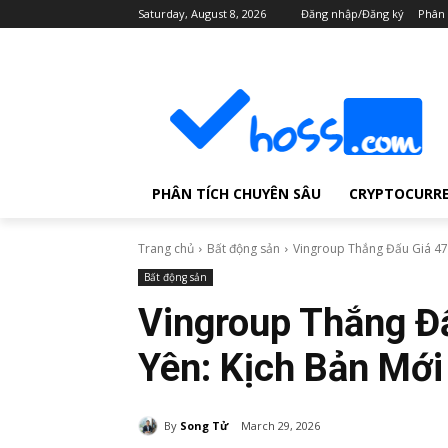
Saturday, August 8, 2026
Đăng nhập/Đăng ký
Phân 
PHÂN TÍCH CHUYÊN SÂU
CRYPTOCURR
Trang chủ
Bất động sản
Vingroup Thắng Đấu Giá 47,
Bất động sản
Vingroup Thắng Đấ
Yên: Kịch Bản Mới
By
Song Tử
March 29, 2026