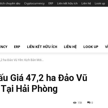
tích chuyên sâu
Cryptocurrency
ERP
Liên kết hữu ích
Liên hệ
Look up
ENCY
ERP
LIÊN KẾT HỮU ÍCH
LIÊN HỆ
LOOK UP
V
2 ha Đảo Vũ Yên: Kịch Bản Mới...
u Giá 47,2 ha Đảo Vũ
 Tại Hải Phòng
159
0